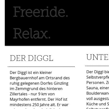
Freeride.
Relax.
UNTE
DER DIGGL
Der Diggl bi
Der Diggl ist ein kleiner
Selbstverpfl
Bergbauernhof am Ortsrand des
Personen. Z
ruhig gelegenen Dorfes Ginzling
Sauna, eine
im Zemmgrund des hinteren
Boulderwand
Zillertales - nur 9 km von
voll ausgest
Mayrhofen entfernt. Der Hof ist
Küche und S
mindestens 250 Jahre alt. Er war