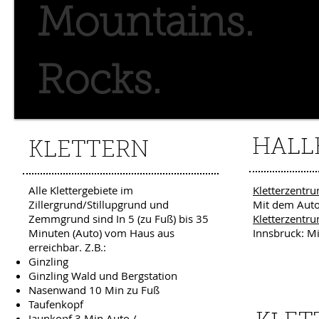
Mountains.
Rocks.
HALL
KLETTERN
Alle Klettergebiete im
Kletterzentru
Zillergrund/Stillupgrund und
Mit dem Aut
Zemmgrund sind In 5 (zu Fuß) bis 35
Kletterzentr
Minuten (Auto) vom Haus aus
Innsbruck: M
erreichbar. Z.B.:
Ginzling
Ginzling Wald und Bergstation
Nasenwand 10 Min zu Fuß
Taufenkopf
Jaunkopf 3 Min Auto /