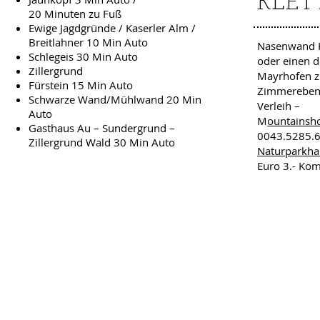
KLET
20 Minuten zu Fuß
Ewige Jagdgründe / Kaserler Alm /
Breitlahner 10 Min Auto
Nasenwand Kl
Schlegeis 30 Min Auto
oder einen de
Zillergrund
Mayrhofen 
Fürstein 15 Min Auto
Zimmereben. 
Schwarze Wand/Mühlwand 20 Min
Verleih –
Auto
M
ountainsh
Gasthaus Au – Sundergrund –
0043.5285.
Zillergrund Wald 30 Min Auto
Naturparkha
Euro 3.- Kom
IMPRESSUM & AGB
// © 2013 by Diggl //
Photos: Reinhard Fichtinger / Gerhard Heidorn